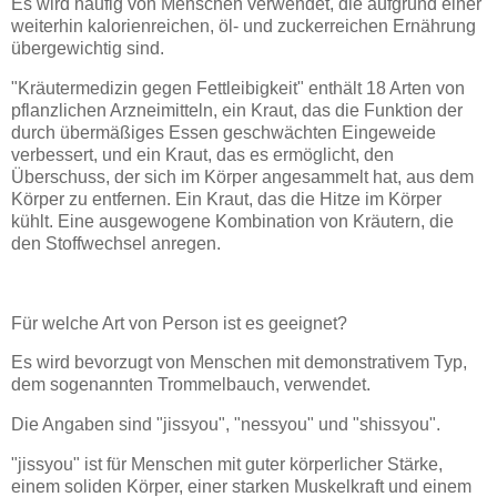
Es wird häufig von Menschen verwendet, die aufgrund einer
weiterhin kalorienreichen, öl- und zuckerreichen Ernährung
übergewichtig sind.
"Kräutermedizin gegen Fettleibigkeit" enthält 18 Arten von
pflanzlichen Arzneimitteln, ein Kraut, das die Funktion der
durch übermäßiges Essen geschwächten Eingeweide
verbessert, und ein Kraut, das es ermöglicht, den
Überschuss, der sich im Körper angesammelt hat, aus dem
Körper zu entfernen. Ein Kraut, das die Hitze im Körper
kühlt. Eine ausgewogene Kombination von Kräutern, die
den Stoffwechsel anregen.
Für welche Art von Person ist es geeignet?
Es wird bevorzugt von Menschen mit demonstrativem Typ,
dem sogenannten Trommelbauch, verwendet.
Die Angaben sind "jissyou", "nessyou" und "shissyou".
"jissyou" ist für Menschen mit guter körperlicher Stärke,
einem soliden Körper, einer starken Muskelkraft und einem