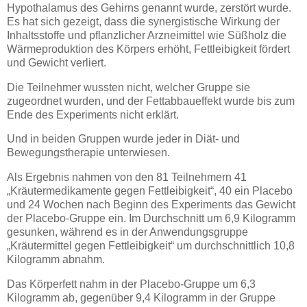
Hypothalamus des Gehirns genannt wurde, zerstört wurde.
Es hat sich gezeigt, dass die synergistische Wirkung der
Inhaltsstoffe und pflanzlicher Arzneimittel wie Süßholz die
Wärmeproduktion des Körpers erhöht, Fettleibigkeit fördert
und Gewicht verliert.
Die Teilnehmer wussten nicht, welcher Gruppe sie
zugeordnet wurden, und der Fettabbaueffekt wurde bis zum
Ende des Experiments nicht erklärt.
Und in beiden Gruppen wurde jeder in Diät- und
Bewegungstherapie unterwiesen.
Als Ergebnis nahmen von den 81 Teilnehmern 41
„Kräutermedikamente gegen Fettleibigkeit“, 40 ein Placebo
und 24 Wochen nach Beginn des Experiments das Gewicht
der Placebo-Gruppe ein. Im Durchschnitt um 6,9 Kilogramm
gesunken, während es in der Anwendungsgruppe
„Kräutermittel gegen Fettleibigkeit“ um durchschnittlich 10,8
Kilogramm abnahm.
Das Körperfett nahm in der Placebo-Gruppe um 6,3
Kilogramm ab, gegenüber 9,4 Kilogramm in der Gruppe